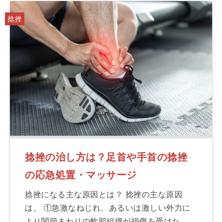
捻挫
捻挫の治し方は？足首や手首の捻挫
の応急処置・マッサージ
捻挫になる主な原因とは？ 捻挫の主な原因
は、 ①急激なねじれ、あるいは激しい外力に
より関節まわりの軟部組織が損傷を受けた。