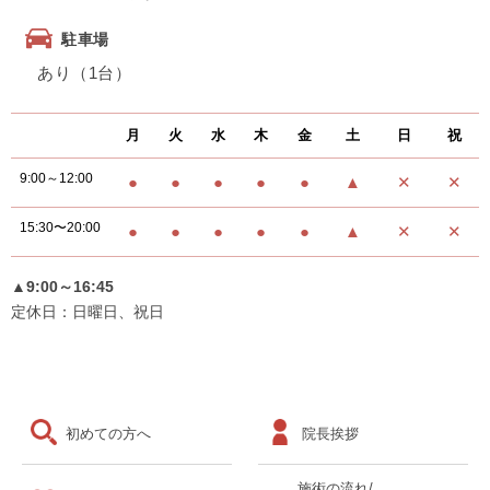
駐車場
あり（1台）
月
火
水
木
金
土
日
祝
9:00～12:00
●
●
●
●
●
▲
✕
✕
15:30〜20:00
●
●
●
●
●
▲
✕
✕
▲9:00～16:45
定休日：日曜日、祝日
初めての方へ
院長挨拶
施術の流れ/