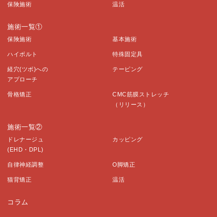
保険施術
温活
施術一覧①
保険施術
基本施術
ハイボルト
特殊固定具
経穴(ツボ)への
テーピング
アプローチ
骨格矯正
CMC筋膜ストレッチ
（リリース）
施術一覧②
ドレナージュ
カッピング
(EHD・DPL)
自律神経調整
O脚矯正
猫背矯正
温活
コラム