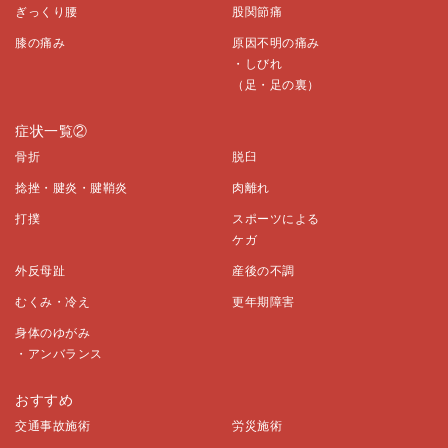
ぎっくり腰
股関節痛
膝の痛み
原因不明の痛み
・しびれ
（足・足の裏）
症状一覧②
骨折
脱臼
捻挫・腱炎・腱鞘炎
肉離れ
打撲
スポーツによる
ケガ
外反母趾
産後の不調
むくみ・冷え
更年期障害
身体のゆがみ
・アンバランス
おすすめ
交通事故施術
労災施術