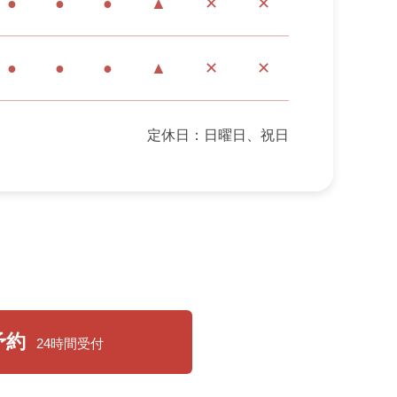
●
●
●
▲
✕
✕
●
●
●
▲
✕
✕
定休日：日曜日、祝日
予約
24時間受付