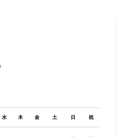
3
水
木
金
土
日
祝