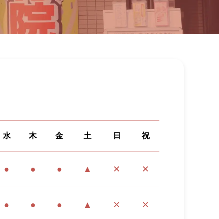
水
木
金
土
日
祝
●
●
●
▲
✕
✕
●
●
●
▲
✕
✕