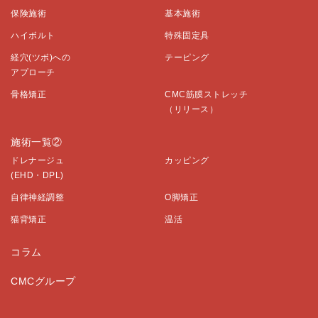
保険施術
基本施術
ハイボルト
特殊固定具
経穴(ツボ)への
テーピング
アプローチ
骨格矯正
CMC筋膜ストレッチ
（リリース）
施術一覧②
ドレナージュ
カッピング
(EHD・DPL)
自律神経調整
O脚矯正
猫背矯正
温活
コラム
CMCグループ