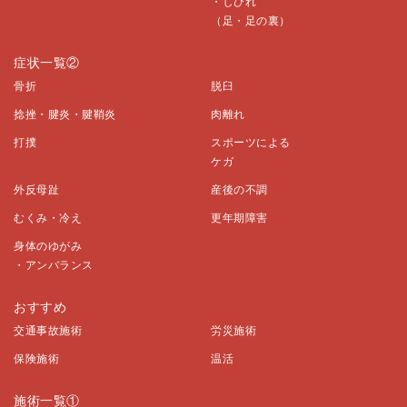
・しびれ
（足・足の裏）
症状一覧②
骨折
脱臼
捻挫・腱炎・腱鞘炎
肉離れ
打撲
スポーツによる
ケガ
外反母趾
産後の不調
むくみ・冷え
更年期障害
身体のゆがみ
・アンバランス
おすすめ
交通事故施術
労災施術
保険施術
温活
施術一覧①